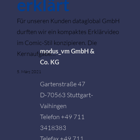
erklärt
Für unseren Kunden dataglobal GmbH
durften wir ein kompaktes Erklärvideo
im Comic-Stil konzipieren. Die
modus_vm GmbH &
Kernaufgabe…
Co. KG
5. März 2021
Gartenstraße 47
D-70563 Stuttgart-
Vaihingen
Telefon
+49 711
3418383
Telefax +49 711