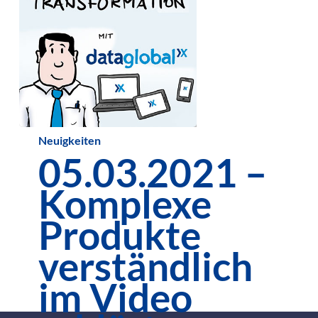
05.03.2021
Neuigkeiten
05.03.2021 –
–
Komplexe
Komplexe
Produkte
Produkte
verständlich
verständlich
im
im Video
Video
erklärt