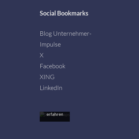
Social
Bookmarks
Blog Unternehmer-
Impulse
X
Facebook
Mit dem
Laden der
XING
Karte
akzeptieren
LinkedIn
Sie die
Datenschutzerklärung
von
Google.
Mehr
erfahren
Karte
laden