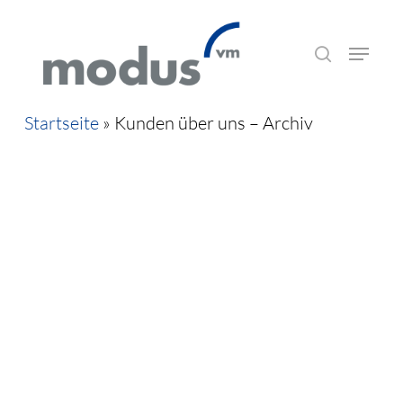
Skip
Menu
to
suchen
main
content
Startseite
»
Kunden über uns – Archiv