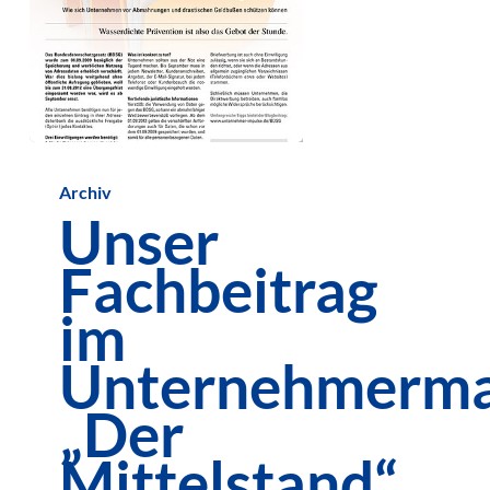
Unser
Archiv
Fachbeitrag
Unser
im
Fachbeitrag
Unternehmermagazin
„Der
im
Mittelstand“
Unternehmerma
„Der
Mittelstand“