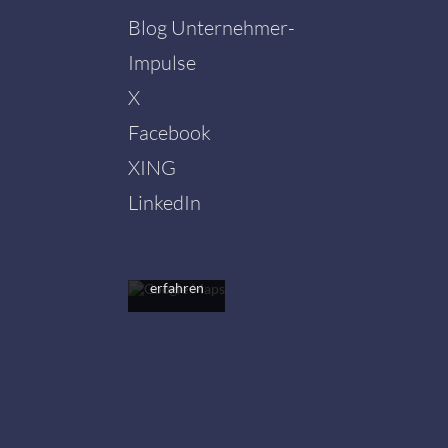
Blog Unternehmer-
Impulse
X
Facebook
Mit dem
Laden der
XING
Karte
akzeptieren
LinkedIn
Sie die
Datenschutzerklärung
von
Google.
Mehr
erfahren
Karte
laden
Google
Maps immer