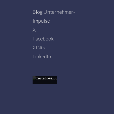
Blog Unternehmer-
Impulse
X
Facebook
Mit dem
Laden der
XING
Karte
akzeptieren
LinkedIn
Sie die
Datenschutzerklärung
von
Google.
Mehr
erfahren
Karte
laden
Google