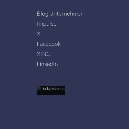
Blog Unternehmer-
Impulse
X
Facebook
Mit dem
Laden der
XING
Karte
akzeptieren
LinkedIn
Sie die
Datenschutzerklärung
von
Google.
Mehr
erfahren
Karte
laden
Google