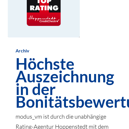
Höchste
Archiv
Auszeichnung
Höchste
in
Auszeichnung
der
Bonitätsbewertung
in der
Bonitätsbewert
modus_vm ist durch die unabhängige
Rating-Agentur Hoppenstedt mit dem