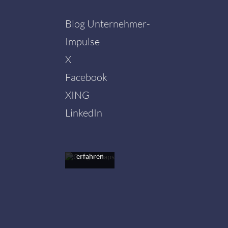
Blog Unternehmer-
Impulse
X
Facebook
Mit dem
Laden der
XING
Karte
akzeptieren
LinkedIn
Sie die
Datenschutzerklärung
von
Google.
Mehr
erfahren
Karte
laden
Google