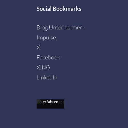
Social
Bookmarks
Blog Unternehmer-
Impulse
X
Facebook
Mit dem
Laden der
XING
Karte
akzeptieren
LinkedIn
Sie die
Datenschutzerklärung
von
Google.
Mehr
erfahren
Karte
laden