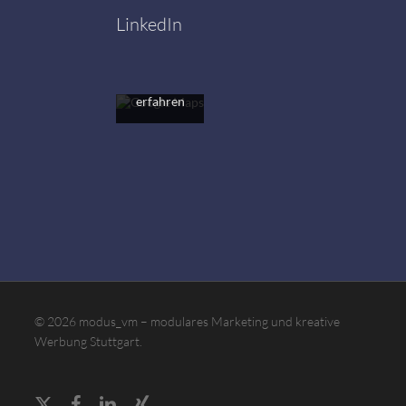
akzeptieren
LinkedIn
Sie die
Datenschutzerklärung
von
Google.
Mehr
erfahren
Karte
laden
Google
Maps immer
entsperren
© 2026 modus_vm – modulares Marketing und kreative
Werbung Stuttgart.
x-
facebook
linkedin
xing