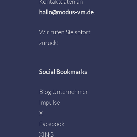
Kontaktdaten an
hallo@modus-vm.de
.
Wir rufen Sie sofort
zurück!
Social
Bookmarks
Blog Unternehmer-
Impulse
X
Facebook
Mit dem
Laden der
XING
Karte