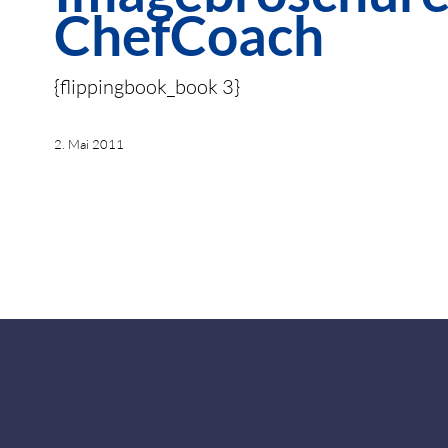
ChefCoach
{flippingbook_book 3}
2. Mai 2011