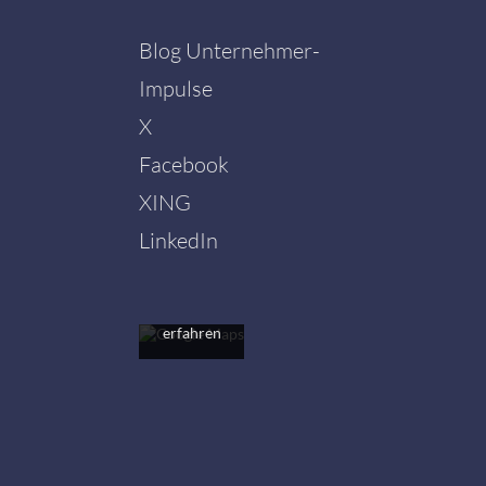
Blog Unternehmer-
Impulse
X
Facebook
Mit dem
Laden der
XING
Karte
akzeptieren
LinkedIn
Sie die
Datenschutzerklärung
von
Google.
Mehr
erfahren
Karte
laden
Google