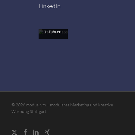
akzeptieren
LinkedIn
Sie die
Datenschutzerklärung
von
Google.
Mehr
erfahren
Karte
laden
Google
Maps immer
entsperren
© 2026 modus_vm – modulares Marketing und kreative
Werbung Stuttgart.
x-
facebook
linkedin
xing