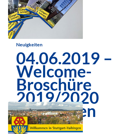
04.06.2019
Neuigkeiten
04.06.2019 –
–
Welcome-
Welcome-
Broschüre
Broschüre
2019/2020
2019/2020
erschienen
erschienen
Sich schnell in Vaihingen