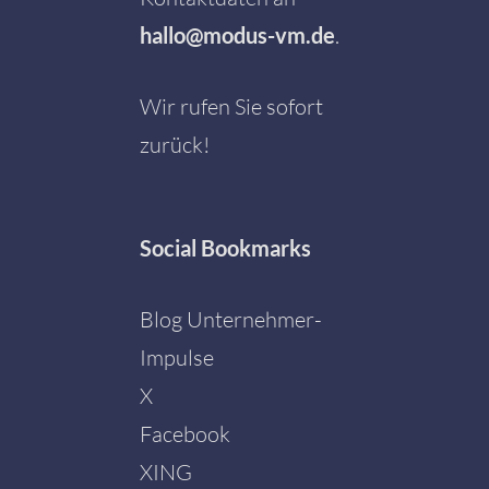
hallo@modus-vm.de
.
Wir rufen Sie sofort
zurück!
Social
Bookmarks
Blog Unternehmer-
Impulse
X
Facebook
Mit dem
Laden der
XING
Karte