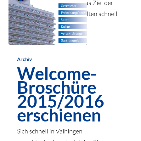
zurechtzufinden, das ist das Ziel der
Broschüre. Besucher erhalten schnell
einen…
4. Juni 2019
Welcome-
Archiv
Broschüre
Welcome-
2015/2016
Broschüre
erschienen
2015/2016
erschienen
Sich schnell in Vaihingen