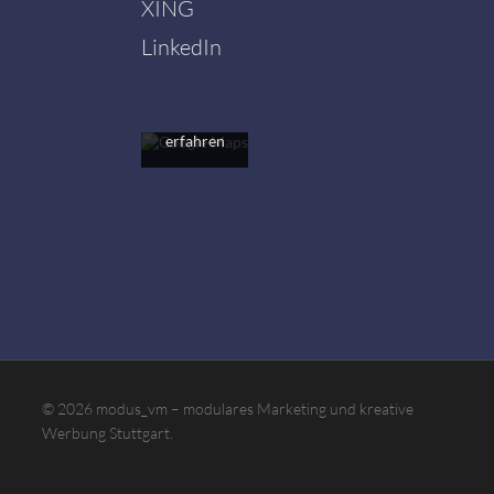
XING
Karte
akzeptieren
LinkedIn
Sie die
Datenschutzerklärung
von
Google.
Mehr
erfahren
Karte
laden
Google
Maps immer
entsperren
© 2026 modus_vm – modulares Marketing und kreative
Werbung Stuttgart.