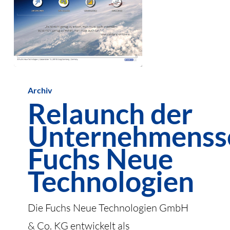
Relaunch
Archiv
der
Relaunch der
Unternehmensseite
Unternehmenss
Fuchs
Neue
Fuchs Neue
Technologien
Technologien
Die Fuchs Neue Technologien GmbH
& Co. KG entwickelt als