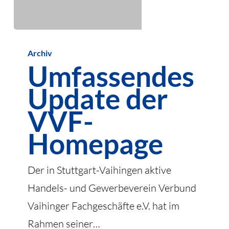
Umfassendes
Archiv
Update
Umfassendes
der
Update der
VVF-
Homepage
VVF-
Homepage
Der in Stuttgart-Vaihingen aktive
Handels- und Gewerbeverein Verbund
Vaihinger Fachgeschäfte e.V. hat im
Rahmen seiner…