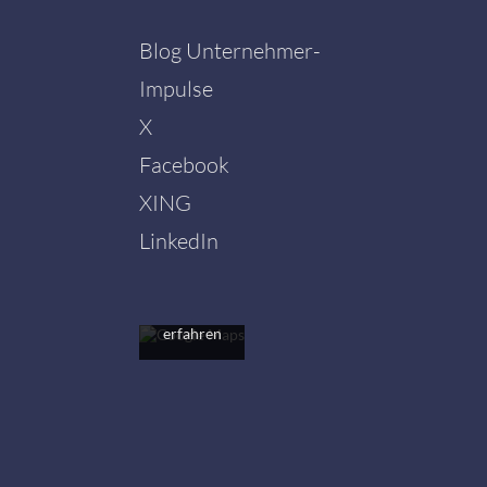
Blog Unternehmer-
Impulse
X
Facebook
Mit dem
Laden der
XING
Karte
akzeptieren
LinkedIn
Sie die
Datenschutzerklärung
von
Google.
Mehr
erfahren
Karte
laden
Google