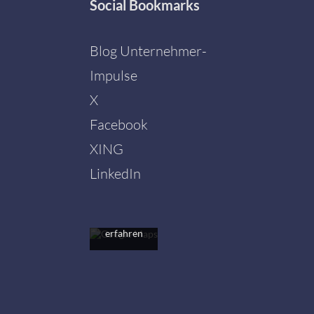
Social
Bookmarks
Blog Unternehmer-
Impulse
X
Facebook
Mit dem
Laden der
XING
Karte
akzeptieren
LinkedIn
Sie die
Datenschutzerklärung
von
Google.
Mehr
erfahren
Karte
laden