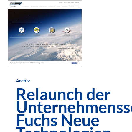
Relaunch
Archiv
der
Relaunch der
Unternehmensseite
Unternehmenss
Fuchs
Neue
Fuchs Neue
Technologien