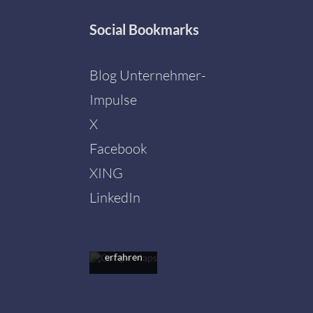
Social
Bookmarks
Blog Unternehmer-
Impulse
X
Facebook
Mit dem
Laden der
XING
Karte
akzeptieren
LinkedIn
Sie die
Datenschutzerklärung
von
Google.
Mehr
erfahren
Karte
laden