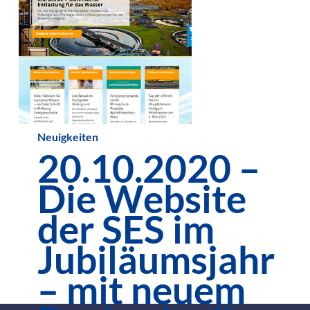
20.10.2020
Neuigkeiten
20.10.2020 –
–
Die
Die Website
Website
der SES im
der
Jubiläumsjahr
SES
– mit neuem
im
Jubiläumsjahr