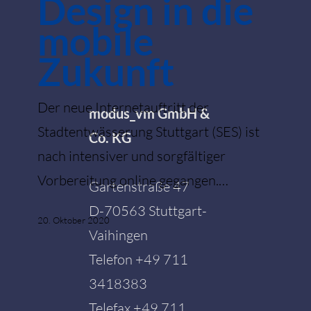
Design in die
–
mobile
mit
Zukunft
neuem
Design
Der neue Internetauftritt der
modus_vm GmbH &
in
Stadtentwässerung Stuttgart (SES) ist
Co. KG
die
nach intensiver und sorgfältiger
mobile
Vorbereitung online gegangen.…
Gartenstraße 47
Zukunft
D-70563 Stuttgart-
20. Oktober 2020
Vaihingen
Telefon
+49 711
3418383
Telefax +49 711