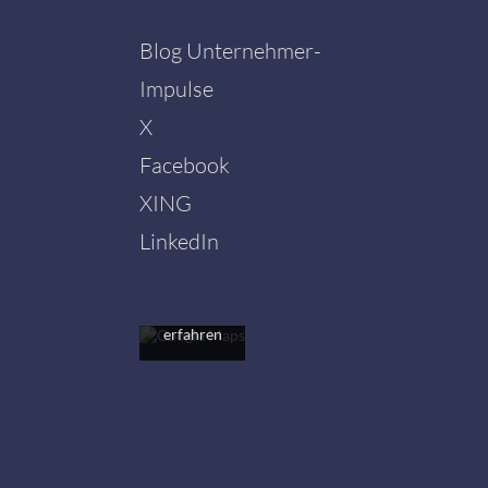
Blog Unternehmer-
Impulse
X
Facebook
Mit dem
Laden der
XING
Karte
akzeptieren
LinkedIn
Sie die
Datenschutzerklärung
von
Google.
Mehr
erfahren
Karte
laden
Google