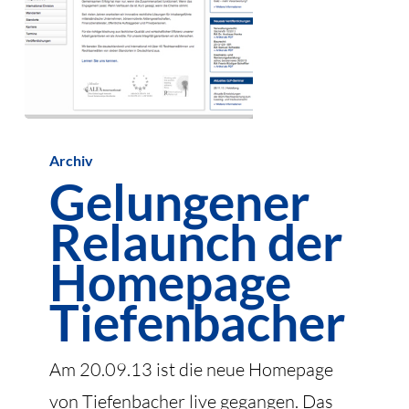
Gelungener
Archiv
Relaunch
Gelungener
der
Relaunch der
Homepage
Tiefenbacher
Homepage
Tiefenbacher
Am 20.09.13 ist die neue Homepage
von Tiefenbacher live gegangen. Das