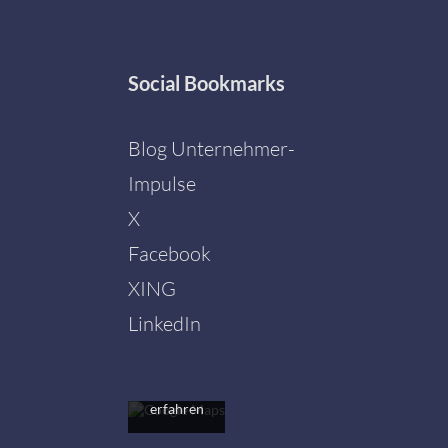
Social
Bookmarks
Blog Unternehmer-
Impulse
X
Facebook
Mit dem
Laden der
XING
Karte
akzeptieren
LinkedIn
Sie die
Datenschutzerklärung
von
Google.
Mehr
erfahren