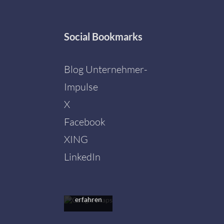
Social
Bookmarks
Blog Unternehmer-
Impulse
X
Facebook
Mit dem
Laden der
XING
Karte
akzeptieren
LinkedIn
Sie die
Datenschutzerklärung
von
Google.
Mehr
erfahren