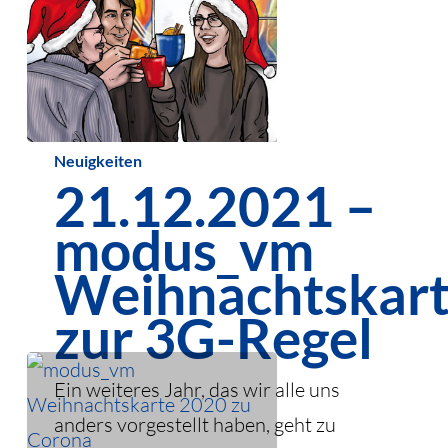
22. Dezember 2022
21.12.2021
Neuigkeiten
21.12.2021 –
–
modus_vm
modus_vm
Weihnachtskarte
Weihnachtskar
zur
zur 3G-Regel
3G-
Regel
Ein weiteres Jahr, das wir alle uns
anders vorgestellt haben, geht zu