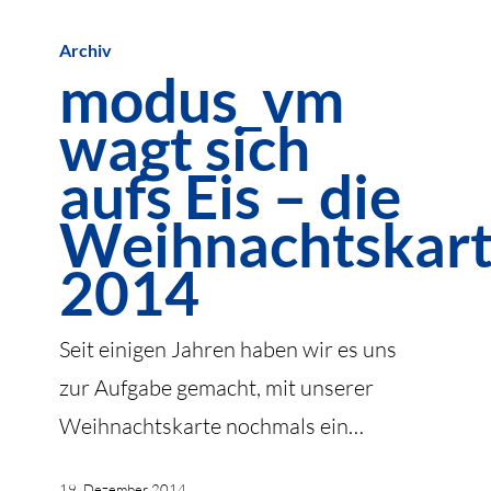
modus_vm
Archiv
wagt
modus_vm
sich
wagt sich
aufs
Eis
aufs Eis – die
–
Weihnachtskar
die
2014
Weihnachtskarte
2014
Seit einigen Jahren haben wir es uns
zur Aufgabe gemacht, mit unserer
Weihnachtskarte nochmals ein…
19. Dezember 2014