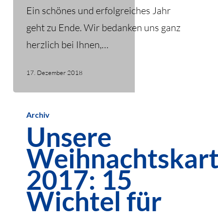
Ein schönes und erfolgreiches Jahr
geht zu Ende. Wir bedanken uns ganz
herzlich bei Ihnen,…
17. Dezember 2018
Unsere
Archiv
Weihnachtskarte
Unsere
2017:
Weihnachtskar
15
Wichtel
2017: 15
für
Wichtel für
unsere