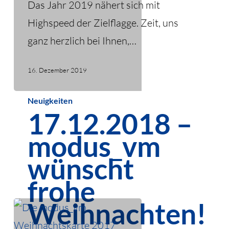
Das Jahr 2019 nähert sich mit
Highspeed der Zielflagge. Zeit, uns
ganz herzlich bei Ihnen,…
16. Dezember 2019
17.12.2018
Neuigkeiten
17.12.2018 –
–
modus_vm
modus_vm
wünscht
wünscht
frohe
frohe
Weihnachten!
Weihnachten!