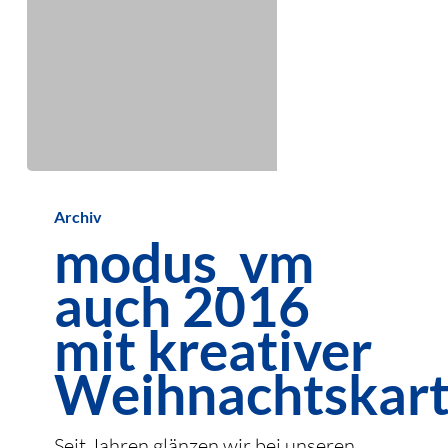
modus_vm
Archiv
auch
modus_vm
2016
auch 2016
mit
kreativer
mit kreativer
Weihnachtskarte
Weihnachtskar
Seit Jahren glänzen wir bei unseren