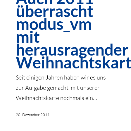
überrascht
modus_vm
mit
modus_vm
herausragender
mit
Weihnachtskarte
herausragender
Weihnachtskar
Seit einigen Jahren haben wir es uns
zur Aufgabe gemacht, mit unserer
Weihnachtskarte nochmals ein…
20. Dezember 2011