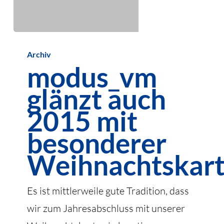
modus_vm
Archiv
glänzt
modus_vm
auch
glänzt auch
2015
mit
2015 mit
besonderer
besonderer
Weihnachtskarte
Weihnachtskar
Es ist mittlerweile gute Tradition, dass
wir zum Jahresabschluss mit unserer