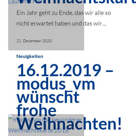
Ein Jahr geht zu Ende, das wir alle so
nicht erwartet haben und das wir…
22. Dezember 2020
16.12.2019
Neuigkeiten
16.12.2019 –
–
modus_vm
modus_vm
wünscht
wünscht
frohe
frohe
Weihnachten!
Weihnachten!