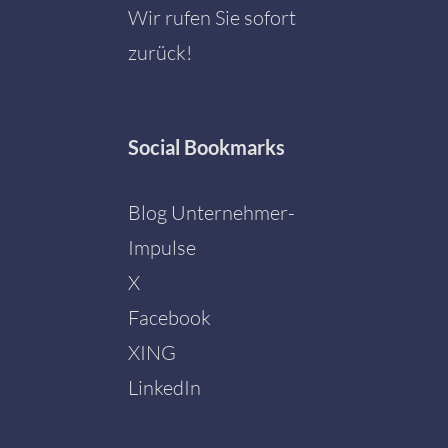
Wir rufen Sie sofort
zurück!
Social
Bookmarks
Blog Unternehmer-
Impulse
X
Facebook
Mit dem
Laden der
XING
Karte
akzeptieren
LinkedIn
Sie die
Datenschutzerklärung
von
Google.