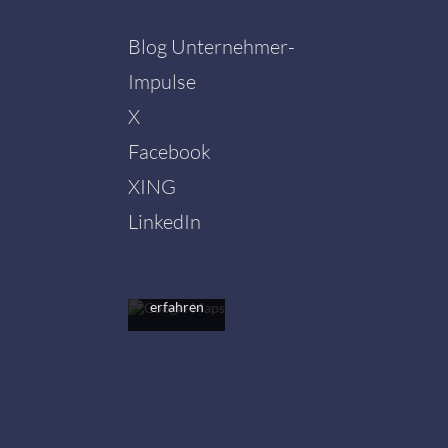
Blog Unternehmer-
Impulse
X
Facebook
Mit dem
Laden der
XING
Karte
akzeptieren
LinkedIn
Sie die
Datenschutzerklärung
von
Google.
Mehr
erfahren
Karte
laden
Google