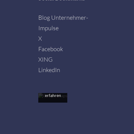
Blog Unternehmer-
Impulse
X
Facebook
Mit dem
Laden der
XING
Karte
akzeptieren
LinkedIn
Sie die
Datenschutzerklärung
von
Google.
Mehr
erfahren
Karte
laden