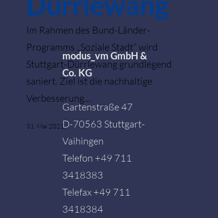
Dürrlewang
Im Rahmen des Bund-Länder-
Programms „Soziale Stadt” wird
modus_vm GmbH &
Stuttgart-Dürrlewang grundlegend
Co. KG
saniert. Ziel ist die nachhaltige
Verbesserung…
Gartenstraße 47
D-70563 Stuttgart-
31. Mai 2021
Vaihingen
Telefon
+49 711
3418383
Telefax +49 711
3418384