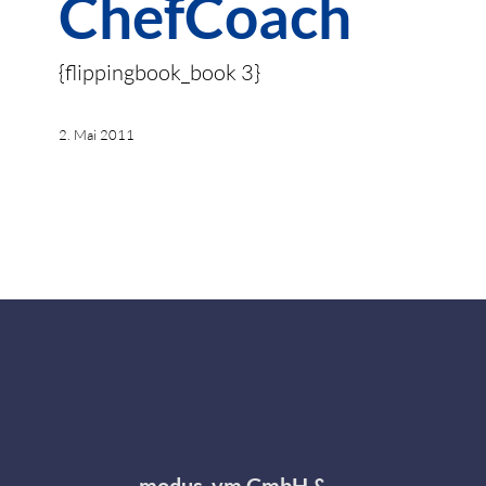
ChefCoach
{flippingbook_book 3}
2. Mai 2011