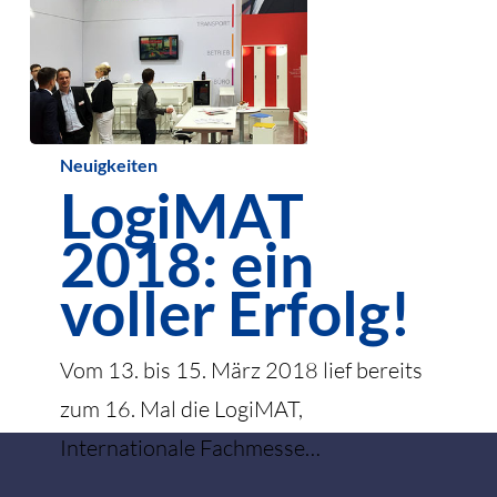
LogiMAT
Neuigkeiten
LogiMAT
2018:
ein
2018: ein
voller
voller Erfolg!
Erfolg!
Vom 13. bis 15. März 2018 lief bereits
zum 16. Mal die LogiMAT,
Internationale Fachmesse…