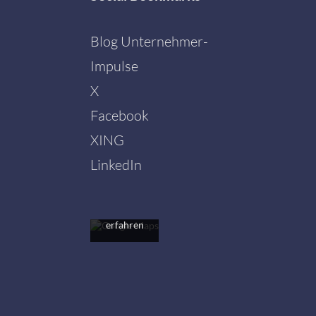
Blog Unternehmer-
Impulse
X
Facebook
Mit dem
Laden der
XING
Karte
akzeptieren
LinkedIn
Sie die
Datenschutzerklärung
von
Google.
Mehr
erfahren
Karte
laden