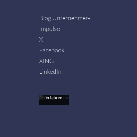
Blog Unternehmer-
Impulse
X
Facebook
Mit dem
Laden der
XING
Karte
akzeptieren
LinkedIn
Sie die
Datenschutzerklärung
von
Google.
Mehr
erfahren
Karte
laden