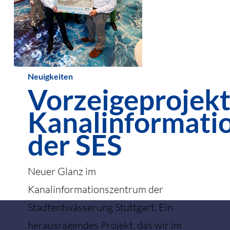
Vorzeigeprojekt
Neuigkeiten
Vorzeigeprojek
Kanalinformationszentrum
der
Kanalinformati
SES
der SES
Neuer Glanz im
Kanalinformationszentrum der
Stadtentwässerung Stuttgart. Ein
herausragendes Projekt, das wir im