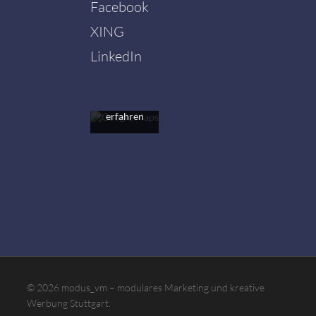
Facebook
Mit dem
Laden der
XING
Karte
akzeptieren
LinkedIn
Sie die
Datenschutzerklärung
von
Google.
Mehr
erfahren
Karte
laden
Google
Maps immer
entsperren
© 2026 modus_vm – modulares Marketing und kreative
Werbung Stuttgart.