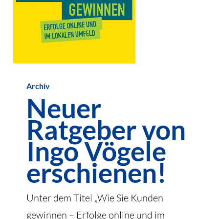
Neuer
Archiv
Ratgeber
Neuer
von
Ratgeber von
Ingo
Vögele
Ingo Vögele
erschienen!
erschienen!
Unter dem Titel „Wie Sie Kunden
gewinnen – Erfolge online und im