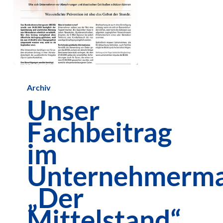
Unser
Archiv
Fachbeitrag
Unser
im
Fachbeitrag
Unternehmermagazin
„Der
im
Mittelstand“
Unternehmerma
„Der
Mittelstand“