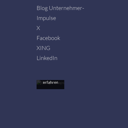
Blog Unternehmer-
Impulse
X
Facebook
Mit dem
Laden der
XING
Karte
akzeptieren
LinkedIn
Sie die
Datenschutzerklärung
von
Google.
Mehr
erfahren
Karte
laden
Google
Maps immer