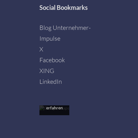
Social
Bookmarks
Blog Unternehmer-
Impulse
X
Facebook
Mit dem
Laden der
XING
Karte
akzeptieren
LinkedIn
Sie die
Datenschutzerklärung
von
Google.
Mehr
erfahren
Karte
laden