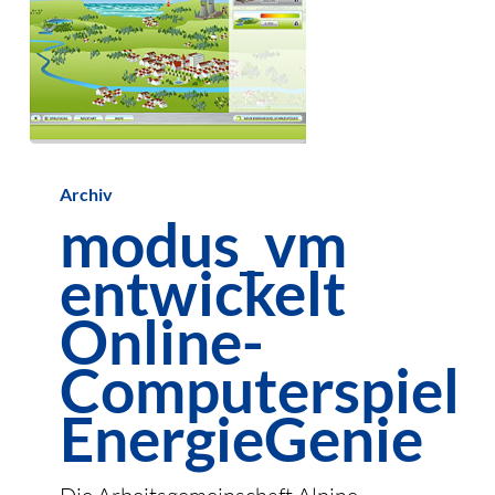
modus_vm
Archiv
entwickelt
modus_vm
Online-
entwickelt
Computerspiel
EnergieGenie
Online-
Computerspiel
EnergieGenie