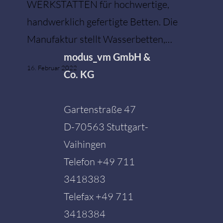
WERKSTÄTTEN für hochwertige,
handwerklich gefertigte Betten. Die
Manufaktur stellt Wasserbetten,…
modus_vm GmbH &
16. Februar 2022
Co. KG
Gartenstraße 47
D-70563 Stuttgart-
Vaihingen
Telefon
+49 711
3418383
Telefax +49 711
3418384