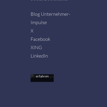
Blog Unternehmer-
Impulse
X
Facebook
Mit dem
Laden der
XING
Karte
akzeptieren
LinkedIn
Sie die
Datenschutzerklärung
von
Google.
Mehr
erfahren
Karte
laden