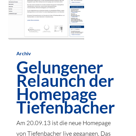
Gelungener
Archiv
Relaunch
Gelungener
der
Relaunch der
Homepage
Tiefenbacher
Homepage
Tiefenbacher
Am 20.09.13 ist die neue Homepage
von Tiefenbacher live gegangen. Das