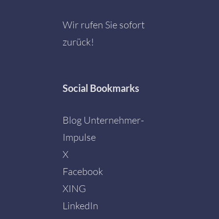
Wir rufen Sie sofort
zurück!
Social
Bookmarks
Blog Unternehmer-
Impulse
X
Facebook
Mit dem
Laden der
XING
Karte
akzeptieren
LinkedIn
Sie die
Datenschutzerklärung