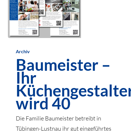
Baumeister
Archiv
–
Baumeister –
Ihr
Ihr
Küchengestalter
wird
Küchengestalte
40
wird 40
Die Familie Baumeister betreibt in
Tübingen-Lustnau ihr gut eingeführtes