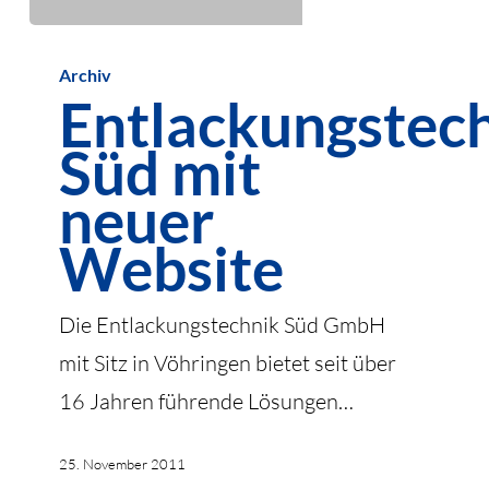
Entlackungstechnik
Archiv
Süd
Entlackungstec
mit
Süd mit
neuer
Website
neuer
Website
Die Entlackungstechnik Süd GmbH
mit Sitz in Vöhringen bietet seit über
16 Jahren führende Lösungen…
25. November 2011