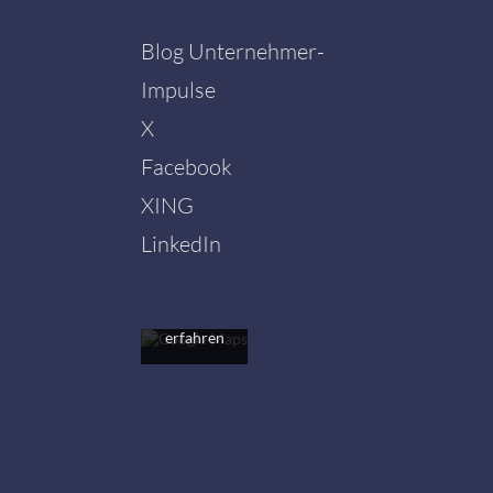
Blog Unternehmer-
Impulse
X
Facebook
Mit dem
Laden der
XING
Karte
akzeptieren
LinkedIn
Sie die
Datenschutzerklärung
von
Google.
Mehr
erfahren
Karte
laden
Google