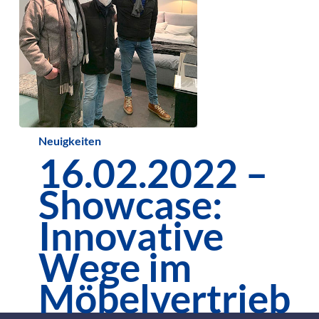
16.02.2022
Neuigkeiten
16.02.2022 –
–
Showcase:
Showcase:
Innovative
Innovative
Wege
Wege im
im
Möbelvertrieb
Möbelvertrieb