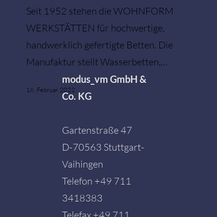
Seit 1952 stehen die WOHNFORM
WERKSTÄTTEN für hochwertige,
handwerklich gefertigte Betten. Die
Manufaktur stellt Wasserbetten,…
modus_vm GmbH &
16. Februar 2022
Co. KG
Gartenstraße 47
D-70563 Stuttgart-
Vaihingen
Telefon
+49 711
3418383
Telefax +49 711