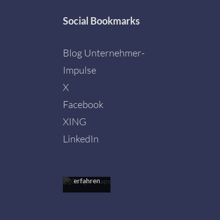
Social
Bookmarks
Blog Unternehmer-
Impulse
X
Facebook
Mit dem
Laden der
XING
Karte
akzeptieren
LinkedIn
Sie die
Datenschutzerklärung
von
Google.
Mehr
erfahren
Karte
laden