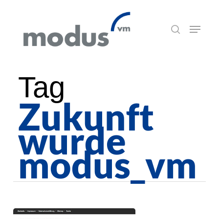
Skip
Menu
to
suchen
main
content
Tag
Zukunft
wurde
modus_vm