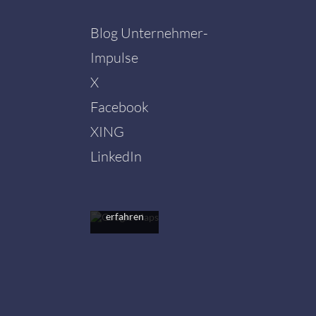
Blog Unternehmer-
Impulse
X
Facebook
Mit dem
Laden der
XING
Karte
akzeptieren
LinkedIn
Sie die
Datenschutzerklärung
von
Google.
Mehr
erfahren
Karte
laden
Google