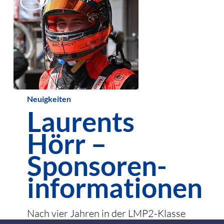
Laurents
Neuigkeiten
Laurents
Hörr
–
Hörr –
Sponsoren­
Sponsoren­
informationen
informationen
Nach vier Jahren in der LMP2-Klasse