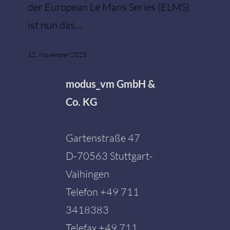
der European Le Mans Series (ELMS)
ist nun das…
12. November 2025
modus_vm GmbH &
Co. KG
Gartenstraße 47
D-70563 Stuttgart-
Vaihingen
Telefon
+49 711
3418383
Telefax +49 711