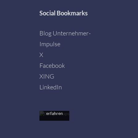
Social
Bookmarks
Blog Unternehmer-
Impulse
X
Facebook
Mit dem
Laden der
XING
Karte
akzeptieren
LinkedIn
Sie die
Datenschutzerklärung
von
Google.
Mehr
erfahren
Karte
laden