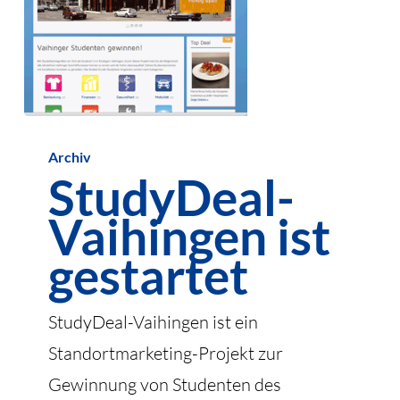
StudyDeal-
Archiv
Vaihingen
StudyDeal-
ist
Vaihingen ist
gestartet
gestartet
StudyDeal-Vaihingen ist ein
Standortmarketing-Projekt zur
Gewinnung von Studenten des