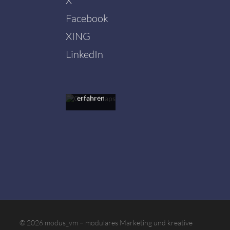
X
Facebook
Mit dem
Laden der
XING
Karte
akzeptieren
LinkedIn
Sie die
Datenschutzerklärung
von
Google.
Mehr
erfahren
Karte
laden
Google
Maps immer
entsperren
© 2026 modus_vm – modulares Marketing und kreative