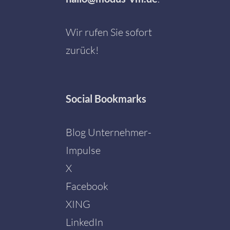
Wir rufen Sie sofort
zurück!
Social
Bookmarks
Blog Unternehmer-
Impulse
X
Facebook
Mit dem
Laden der
XING
Karte
akzeptieren
LinkedIn
Sie die