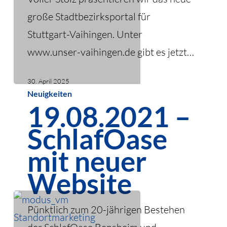
große Stadtbezirksportal für
Stuttgart-Vaihingen. Unter
www.unser-vaihingen.de gibt es jetzt…
30. April 2025
19.08.2021
Neuigkeiten
19.08.2021 –
–
SchlafOase
SchlafOase
mit
mit neuer
neuer
Website
Website
Pünktlich zum 20-jährigen Bestehen