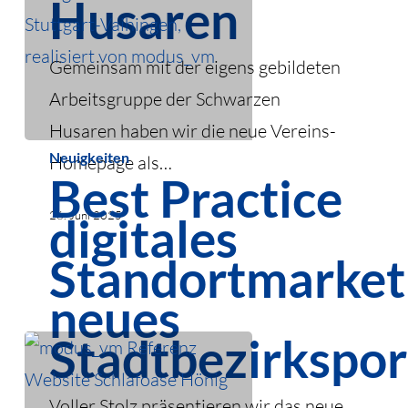
Husaren
Gemeinsam mit der eigens gebildeten
Arbeitsgruppe der Schwarzen
Husaren haben wir die neue Vereins-
Best
Neuigkeiten
Homepage als…
Best Practice
Practice
digitales
26. Juni 2025
digitales
Standortmarketing:
Standortmarket
neues
neues
Stadtbezirksportal
Stadtbezirkspor
Voller Stolz präsentieren wir das neue