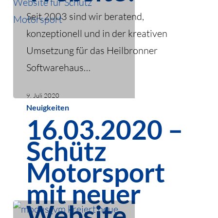
neue
Seit 2003 sind wir beratend,
Website!
konzeptionell und in der kreativen
Umsetzung für das Heilbronner
Softwarehaus…
9. Juli 2020
16.03.2020
Neuigkeiten
16.03.2020 –
–
Schütz
Schütz
Motorsport
Motorsport
mit
mit neuer
neuer
Website
Website