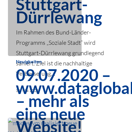
Stuttgart-
Dürrlewang
Dürrlewang
Im Rahmen des Bund-Länder-
Programms „Soziale Stadt” wird
Stuttgart-Dürrlewang grundlegend
09.07.2020
Neuigkeiten
saniert. Ziel ist die nachhaltige
09.07.2020 –
–
Verbesserung…
www.dataglobal.com
www.datagloba
–
31. Mai 2021
– mehr als
mehr
eine neue
als
Website!
eine