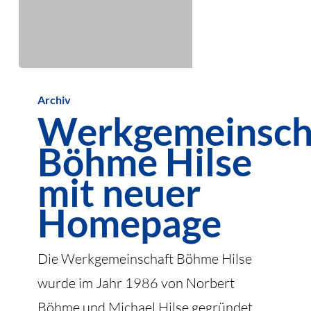
Werkgemeinschaft
Archiv
Böhme
Werkgemeinsch
Hilse
Böhme Hilse
mit
neuer
mit neuer
Homepage
Homepage
Die Werkgemeinschaft Böhme Hilse
wurde im Jahr 1986 von Norbert
Böhme und Michael Hilse gegründet.…