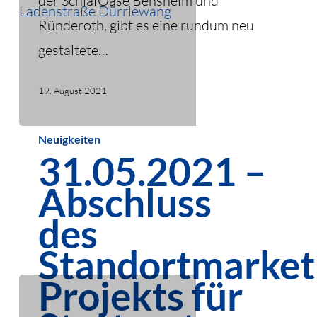
der SchlafOase Bensheim und
Ründeroth, gibt es eine rundum neu
gestaltete…
19. August 2021
31.05.2021
Neuigkeiten
31.05.2021 –
–
Abschluss
Abschluss
des
des
Standortmarketing-
Standortmarket
Projekts
Projekts für
für
Stuttgart-