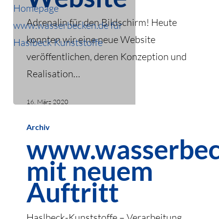
Adrenalin für den Bildschirm! Heute
konnten wir eine neue Website
veröffentlichen, deren Konzeption und
Realisation…
16. März 2020
www.wasserbecken.de
Archiv
mit
www.wasserbec
neuem
mit neuem
Auftritt
Auftritt
Haslbeck-Kunststoffe – Verarbeitung