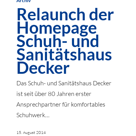
Archiv
der
Relaunch der
Homepage
Homepage
Schuh-
und
Schuh- und
Sanitätshaus
Sanitätshaus
Decker
Decker
Das Schuh- und Sanitätshaus Decker
ist seit über 80 Jahren erster
Ansprechpartner für komfortables
Schuhwerk…
15. August 2014