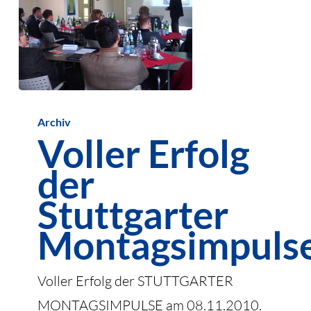
Voller
Archiv
Erfolg
Voller Erfolg
der
der
Stuttgarter
Montagsimpulse
Stuttgarter
Montagsimpuls
Voller Erfolg der STUTTGARTER
MONTAGSIMPULSE am 08.11.2010.