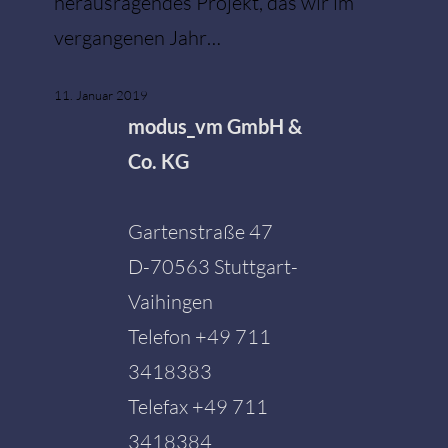
herausragendes Projekt, das wir im
vergangenen Jahr…
11. Januar 2019
modus_vm GmbH &
Co. KG
Gartenstraße 47
D-70563 Stuttgart-
Vaihingen
Telefon
+49 711
3418383
Telefax +49 711
3418384