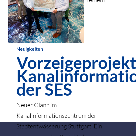
modernen und ganz…
20. Januar 2026
Vorzeigeprojekt
Neuigkeiten
Vorzeigeprojek
Kanalinformationszentrum
der
Kanalinformati
SES
der SES
Neuer Glanz im
Kanalinformationszentrum der
Stadtentwässerung Stuttgart. Ein