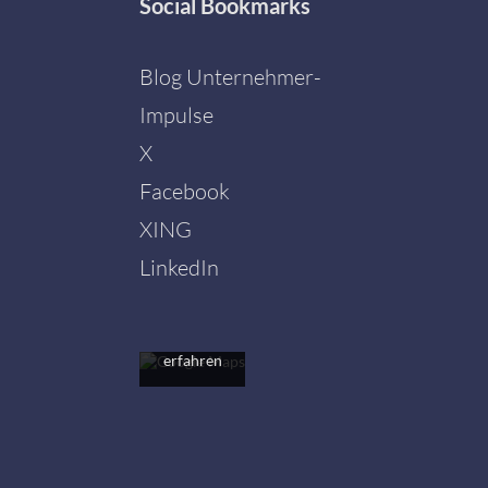
Social
Bookmarks
Blog Unternehmer-
Impulse
X
Facebook
Mit dem
Laden der
XING
Karte
akzeptieren
LinkedIn
Sie die
Datenschutzerklärung
von
Google.
Mehr
erfahren
Karte
laden