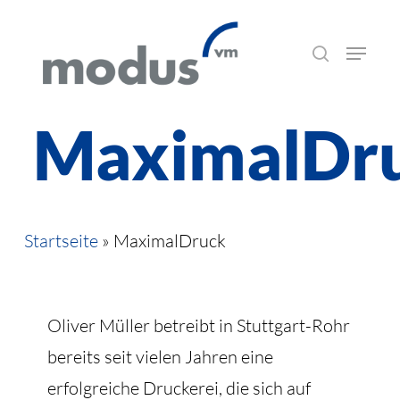
Skip
Menu
to
suchen
main
content
MaximalDr
Startseite
»
MaximalDruck
Oliver Müller betreibt in Stuttgart-Rohr
bereits seit vielen Jahren eine
erfolgreiche Druckerei, die sich auf