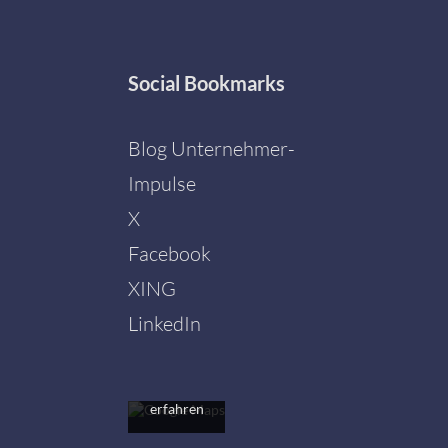
Social
Bookmarks
Blog Unternehmer-
Impulse
X
Facebook
Mit dem
Laden der
XING
Karte
akzeptieren
LinkedIn
Sie die
Datenschutzerklärung
von
Google.
Mehr
erfahren