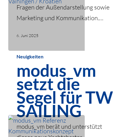
Fragen der Außendarstellung sowie
Marketing und Kommunikation.…
6. Juni 2025
modus_vm
Neuigkeiten
modus_vm
setzt
die
setzt die
Segel
Segel für TW
für
SAILING
TW
SAILING
modus_vm berät und unterstützt