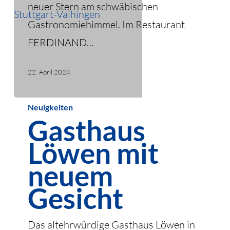
neuer Stern am schwäbischen
Gastronomiehimmel. Im Restaurant
FERDINAND…
22. April 2024
Gasthaus
Neuigkeiten
Gasthaus
Löwen
mit
Löwen mit
neuem
neuem
Gesicht
Gesicht
Das altehrwürdige Gasthaus Löwen in