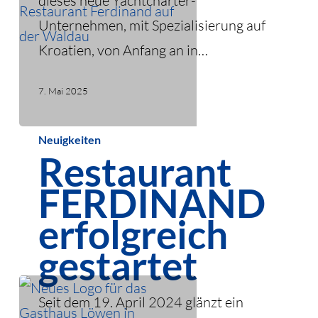
dieses neue Yachtcharter-
Unternehmen, mit Spezialisierung auf
Kroatien, von Anfang an in…
7. Mai 2025
Restaurant
Neuigkeiten
Restaurant
FERDINAND
erfolgreich
FERDINAND
gestartet
erfolgreich
gestartet
Seit dem 19. April 2024 glänzt ein