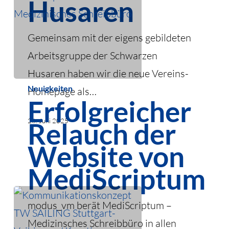
Husaren
Gemeinsam mit der eigens gebildeten
Arbeitsgruppe der Schwarzen
Husaren haben wir die neue Vereins-
Erfolgreicher
Neuigkeiten
Homepage als…
Erfolgreicher
Relauch
der
26. Juni 2025
Relauch der
Website
Website von
von
MediScriptum
MediScriptum
modus_vm berät MediScriptum –
Medizinsches Schreibbüro in allen