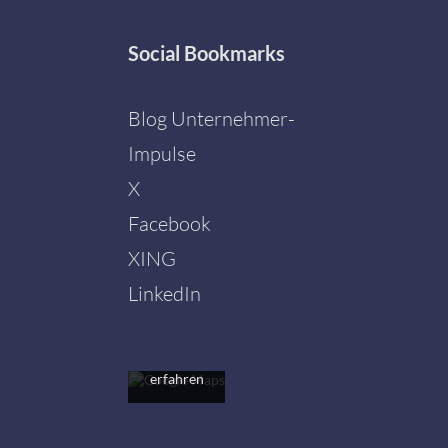
Social
Bookmarks
Blog Unternehmer-
Impulse
X
Facebook
Mit dem
Laden der
XING
Karte
akzeptieren
LinkedIn
Sie die
Datenschutzerklärung
von
Google.
Mehr
erfahren
Karte