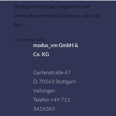
Stuttgart-Vaihingen begeistert seit
Generationen seine Gäste aus nah und
fern…
19. September 2023
modus_vm GmbH &
Co. KG
Gartenstraße 47
D-70563 Stuttgart-
Vaihingen
Telefon
+49 711
3418383